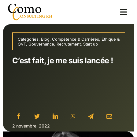
Passer
au
Togg
contenu
Navi
Accueil
Categories:
Blog
,
Compétence & Carrières
,
Ethique &
QVT
,
Gouvernance
,
Recrutement
,
Start up
A propos
C’est fait, je me suis lancée !
Solutions
Blog
2 novembre, 2022