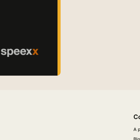
C
A 
Bl