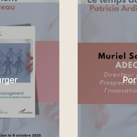
urger
Por