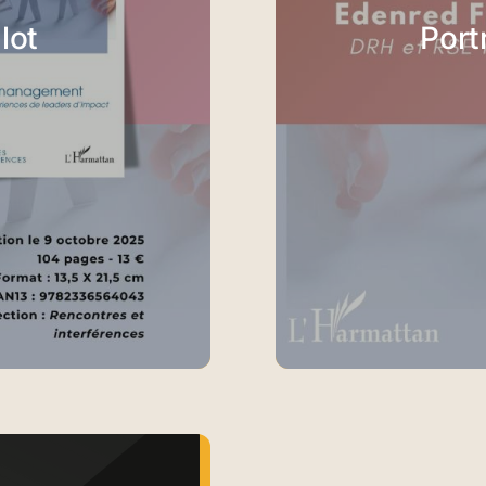
lot
Port