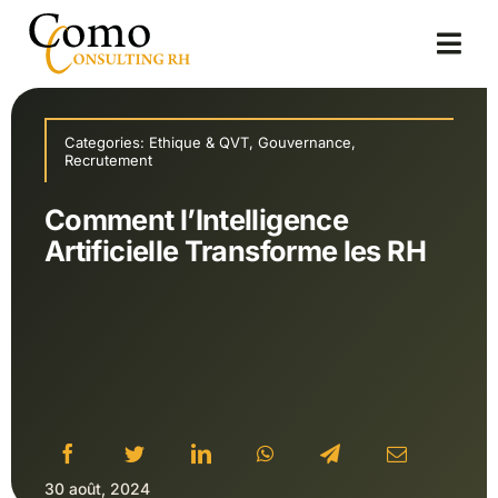
Passer
au
Togg
contenu
Navi
Accueil
Categories:
Ethique & QVT
,
Gouvernance
,
Recrutement
A propos
Comment l’Intelligence
Solutions
Artificielle Transforme les RH
Blog
30 août, 2024