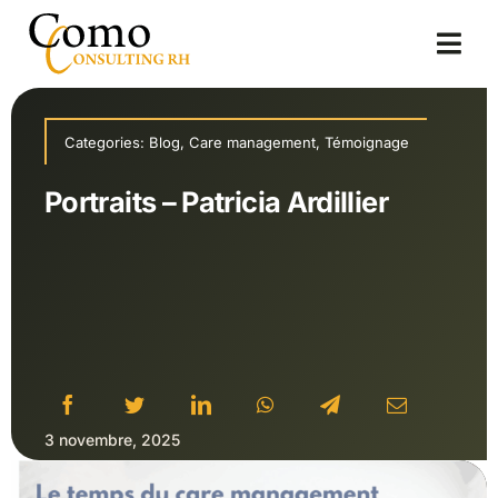
Passer
au
Togg
contenu
Navi
Accueil
Categories:
Blog
,
Care management
,
Témoignage
A propos
Portraits – Patricia Ardillier
Solutions
Blog
3 novembre, 2025