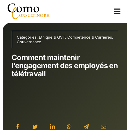
Passer
au
Togg
contenu
Navi
Accueil
Categories:
Ethique & QVT
,
Compétence & Carrières
,
Gouvernance
A propos
Comment maintenir
Solutions
l’engagement des employés en
télétravail
Blog