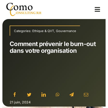
Passer
au
Togg
contenu
Navi
Accueil
Categories:
Ethique & QVT
,
Gouvernance
A propos
Comment prévenir le burn-out
Solutions
dans votre organisation
Blog
21 juin, 2024